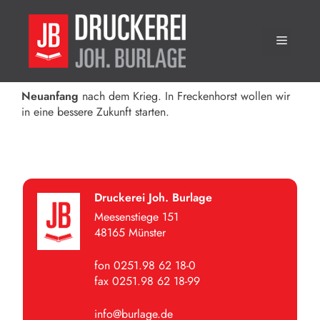
1947
Zum
Inhalt
Menü
springen
Neuanfang
nach dem Krieg. In Freckenhorst wollen wir
in eine bessere Zukunft starten.
Druckerei Joh. Burlage
Meesenstiege 151
48165 Münster
fon 0251.98 62 18-0
fax 0251.98 62 18-99
info@burlage.de