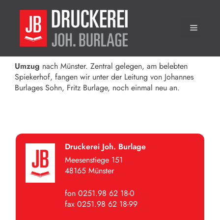
1956
Zum
Inhalt
Menü
springen
Umzug
nach Münster. Zentral gelegen, am belebten
Spiekerhof, fangen wir unter der Leitung von Johannes
Burlages Sohn, Fritz Burlage, noch einmal neu an.
Druckerei Joh. Burlage
Meesenstiege 151
48165 Münster
fon 0251.98 62 18-0
fax 0251.98 62 18-99