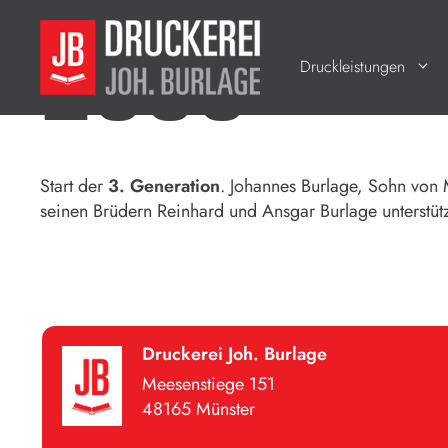
2000
Zum
Inhalt
springen
Druckleistungen
Start der
3. Generation
. Johannes Burlage, Sohn von
seinen Brüdern Reinhard und Ansgar Burlage unterstütz
Druckerei Joh. Burlage
Meesenstiege 151
48165 Münster